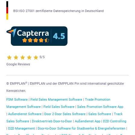
BSI:ISO 27001 zertifizierte Datenspeicherung in Deutschland
5/5
Google Reviews
®
© EMPPLAN
| EMPPLAN und der EMPPLAN Pin sind international geschützte
Kennzeichen.
FSM Software
|
Field Sales Management Software
|
Trade Promotion
Management Software
|
Field Sales Software
|
Sales Promotion Software App
|
Außendienst Software
|
Door 2 Door Sales Software
|
Sales Software
|
Track
Sales Software
|
Direktvertrieb Door-to-Door
|
Außendienst App
|
D2D Controlling
|
D2D Management
|
Door-to-Door Software für Stadtwerke & Energielieferanten
|