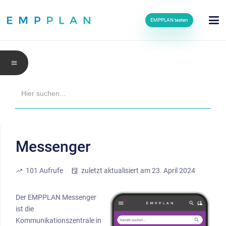
EMPPLAN testen
menu
Search
for:
Messenger
trending_up
101
Aufrufe
event
zuletzt aktualisiert am
23. April 2024
Der EMPPLAN Messenger
ist die
Kommunikationszentrale in