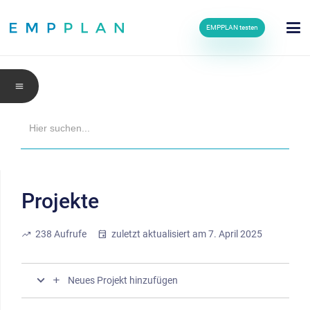
EMPPLAN testen
menu
Search
for:
Projekte
trending_up
238
Aufrufe
event
zuletzt aktualisiert am
7. April 2025
add
Neues Projekt hinzufügen