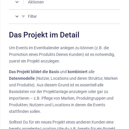
more_vert
Aktionen
filter_list
Filter
Das Projekt im Detail
Um Events im Eventkalender anlegen zu können (z.B. die
Promotion eines Produkts Deines Kunden) ist es notwendig,
zuerst ein Projekt anzulegen.
Das Projekt bildet die Basis
und
kombiniert
alle
Datenmodelle
(Nutzer, Locations und deren Struktur, Marken
und Produkte). Aus diesem Grund ist es essentiell alle
Basisdaten vor der Projektanlage anzulegen oder gar zu
importieren – z.B. Pflege von Marken, Produktgruppen und
Produkten; Nutzern und Locations in denen die Events
stattfinden sollen.
Solltest Du für ein neues Projekt eines anderen Kunden eine
bereits angelegte Location (die du z.B. bereits für ein Projekt