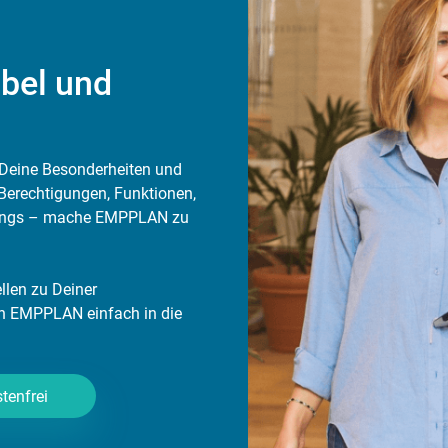
ibel und
Deine Besonderheiten und
Berechtigungen, Funktionen,
tings – mache EMPPLAN zu
ellen zu Deiner
h EMPPLAN einfach in die
tenfrei