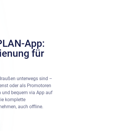
PLAN-App:
ienung für
h draußen unterwegs sind –
ienst oder als Promotoren
h und bequem via App auf
die komplette
ehmen, auch offline.